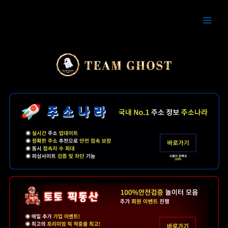
콘
Main
텐
Men
츠
로
건
너
뛰
기